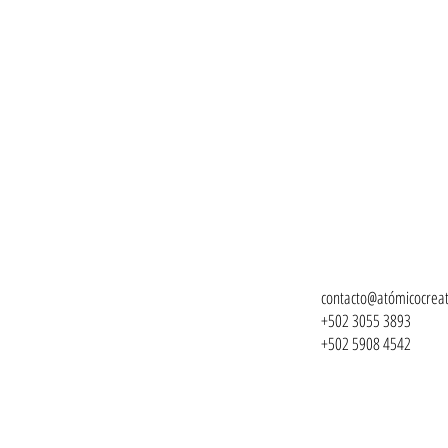
contacto
@atómicocreat
+502 3055 3893
+502 5908 4542